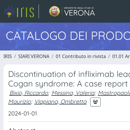
CATALOGO DEI PRODO
IRIS
SIARI VERONA
01 Contributo in rivista
01.01 Ar
Discontinuation of infliximab lea
Cogan syndrome: A case report
Bixio, Riccardo
;
Messina, Valeria
;
Mastropaolo
Maurizio
;
Viapiana, Ombretta
2024-01-01