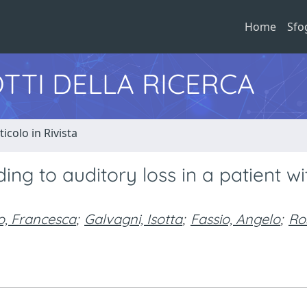
Home
Sfo
TTI DELLA RICERCA
ticolo in Rivista
ding to auditory loss in a patient wi
, Francesca
;
Galvagni, Isotta
;
Fassio, Angelo
;
Ros