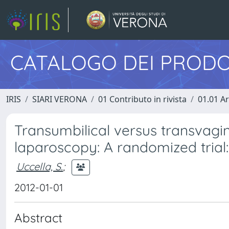
CATALOGO DEI PRODO
IRIS
SIARI VERONA
01 Contributo in rivista
01.01 Ar
Transumbilical versus transvagin
laparoscopy: A randomized trial
Uccella, S.
;
2012-01-01
Abstract