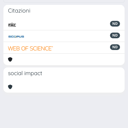
Citazioni
ND
ND
ND
social impact