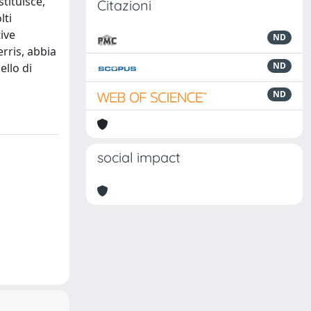
tituisce,
Citazioni
lti
ive
ND
rris, abbia
ND
ello di
ND
social impact