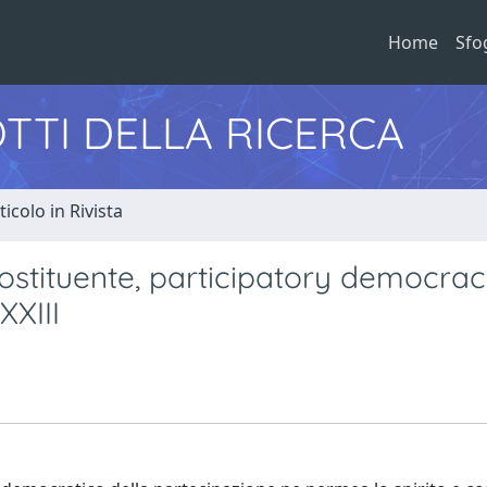
Home
Sfo
TTI DELLA RICERCA
ticolo in Rivista
 costituente, participatory democra
XXIII