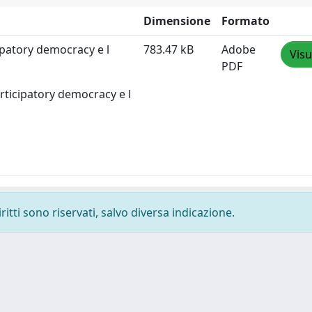
Dimensione
Formato
cipatory democracy e l
783.47 kB
Adobe
Visu
PDF
articipatory democracy e l
ritti sono riservati, salvo diversa indicazione.