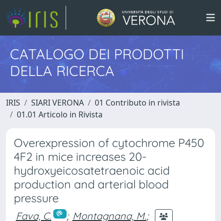
CATALOGO DEI PRODOTTI
DELLA RICERCA
IRIS
SIARI VERONA
01 Contributo in rivista
01.01 Articolo in Rivista
Overexpression of cytochrome P450
4F2 in mice increases 20-
hydroxyeicosatetraenoic acid
production and arterial blood
pressure
Fava, C.
;
Montagnana, M.
;