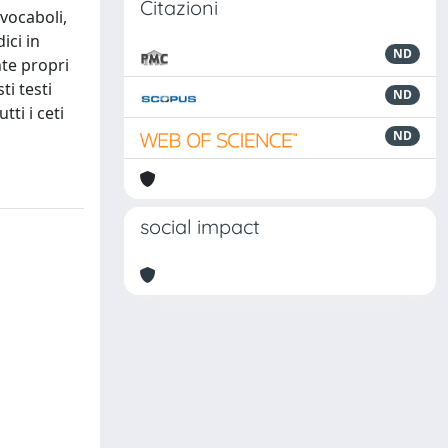
Citazioni
 vocaboli,
ici in
ND
nte propri
ti testi
ND
tti i ceti
ND
social impact