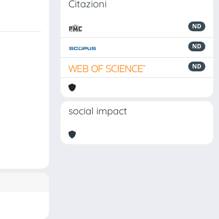
Citazioni
ND
ND
ND
social impact