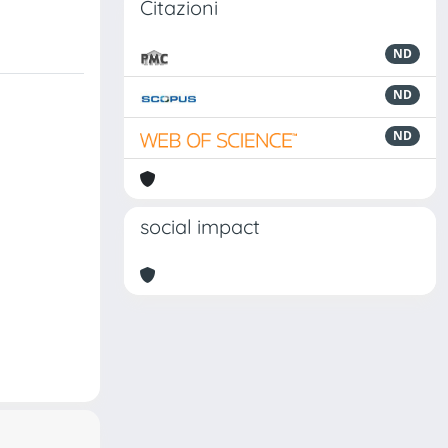
Citazioni
ND
ND
ND
social impact