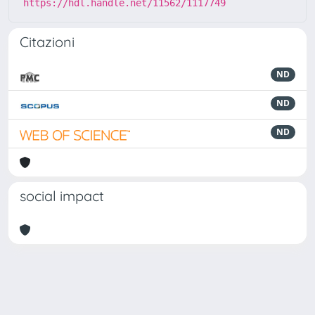
https://hdl.handle.net/11562/1117749
Citazioni
ND
ND
ND
social impact