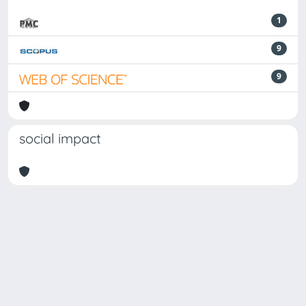
1
9
9
social impact
Powered by
IRIS
-
about IRIS
-
Utilizzo dei cookie
-
Privacy
Copyright © 2026