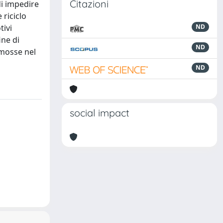
Citazioni
di impedire
 riciclo
tivi
ND
ine di
ND
omosse nel
ND
social impact