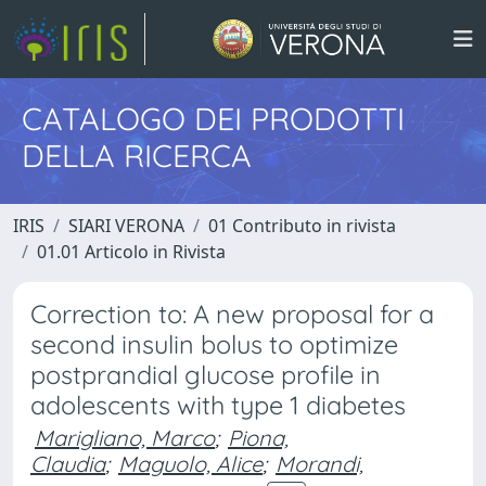
CATALOGO DEI PRODOTTI
DELLA RICERCA
IRIS
SIARI VERONA
01 Contributo in rivista
01.01 Articolo in Rivista
Correction to: A new proposal for a
second insulin bolus to optimize
postprandial glucose profile in
adolescents with type 1 diabetes
Marigliano, Marco
;
Piona,
Claudia
;
Maguolo, Alice
;
Morandi,