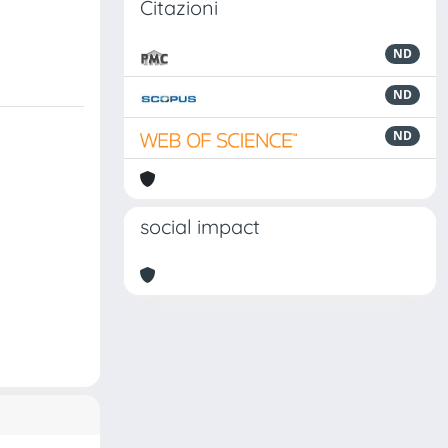
Citazioni
ND
ND
ND
social impact