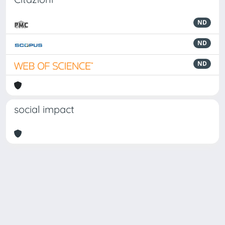
ND
ND
ND
social impact
Powered by
IRIS
-
about IRIS
-