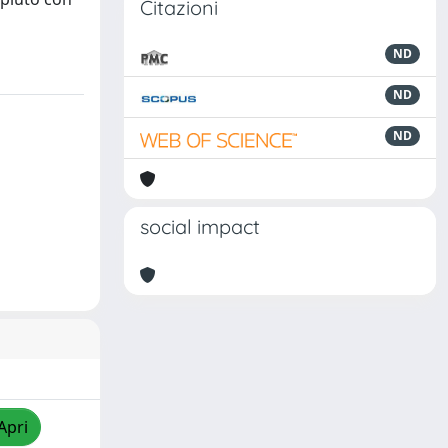
Citazioni
ND
ND
ND
social impact
Apri