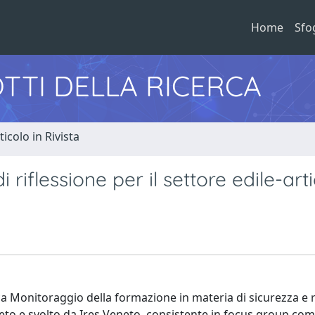
Home
Sfo
TTI DELLA RICERCA
ticolo in Rivista
i riflessione per il settore edile-art
rca Monitoraggio della formazione in materia di sicurezza e 
to e svolto da Ires Veneto, consistente in focus group co