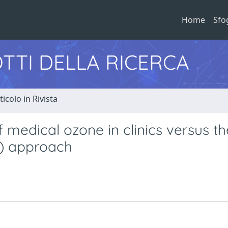
Home
Sfo
TTI DELLA RICERCA
ticolo in Rivista
medical ozone in clinics versus th
) approach