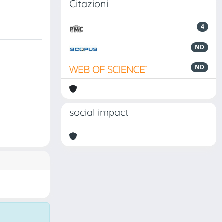
Citazioni
4
ND
ND
social impact