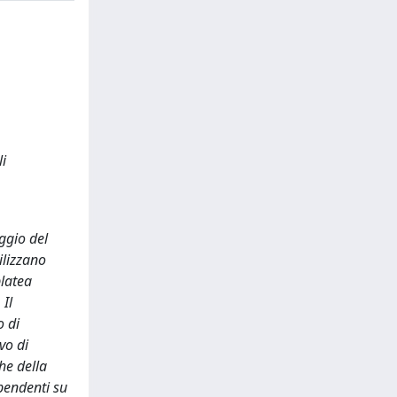
li
aggio del
ilizzano
platea
 Il
o di
vo di
he della
ipendenti su