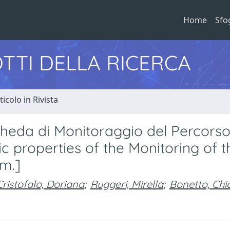
Home
Sfo
TTI DELLA RICERCA
ticolo in Rivista
cheda di Monitoraggio del Percors
ic properties of the Monitoring of t
rm.]
Cristofalo, Doriana
;
Ruggeri, Mirella
;
Bonetto, Chi