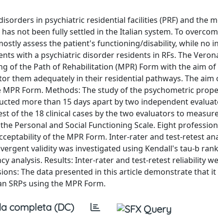
sorders in psychiatric residential facilities (PRF) and the 
hat has not been fully settled in the Italian system. To overcom
stly assess the patient's functioning/disability, while no 
nts with a psychiatric disorder residents in RFs. The Veron
g of the Path of Rehabilitation (MPR) Form with the aim of
or them adequately in their residential pathways. The aim o
he MPR Form. Methods: The study of the psychometric proper
ducted more than 15 days apart by two independent evaluat
a test of the 18 clinical cases by the two evaluators to measure
g the Personal and Social Functioning Scale. Eight profession
ceptability of the MPR Form. Inter-rater and test-retest an
vergent validity was investigated using Kendall's tau-b ran
y analysis. Results: Inter-rater and test-retest reliability w
sions: The data presented in this article demonstrate that it 
ian SRPs using the MPR Form.
a completa (DC)