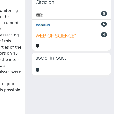
Citazioni
monitoring
5
e this
instruments
6
a
 assessing
4
f this
ties of the
ors on 18
social impact
 the inter-
als
alyses were
k
ere good,
is possible