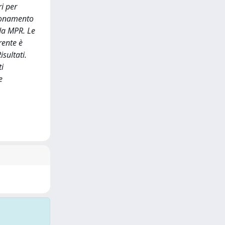
ri per
zionamento
eda MPR. Le
rente è
isultati.
ti
e