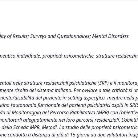
ity of Results; Surveys and Questionnaires; Mental Disorders
peutico individuale, proprietà psicometriche, strutture residenzia
ntali nelle strutture residenziali psichiatriche (SRP) e il monitor
ente risolta del sistema italiano. Per ovviare a tale criticità si ut
mento/disabilità del paziente in setting aspecifico, mentre nella 
ino l’autonomia funzionale dei pazienti psichiatrici ospiti in SRP.
a di Monitoraggio del Percorso Riabilitativo (MPR) con l’obiettiv
monitorarli adeguatamente nei loro percorsi residenziali. L’obietti
e della Scheda MPR. Metodi. Lo studio delle proprietà psicometric
one condotta a distanza di più di 15 giorni da due valutatori ind