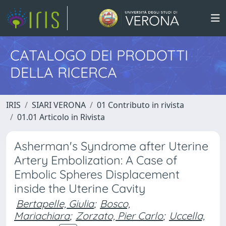
CATALOGO DEI PRODOTTI
DELLA RICERCA
IRIS
SIARI VERONA
01 Contributo in rivista
01.01 Articolo in Rivista
Asherman's Syndrome after Uterine
Artery Embolization: A Case of
Embolic Spheres Displacement
inside the Uterine Cavity
Bertapelle, Giulia
;
Bosco,
Mariachiara
;
Zorzato, Pier Carlo
;
Uccella,