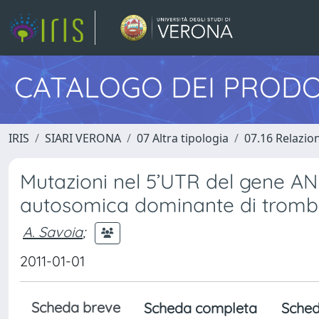
CATALOGO DEI PRODO
IRIS
SIARI VERONA
07 Altra tipologia
07.16 Relazion
Mutazioni nel 5’UTR del gene A
autosomica dominante di trombo
A. Savoia
;
2011-01-01
Scheda breve
Scheda completa
Sched