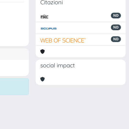
Citazioni
ND
ND
ND
social impact