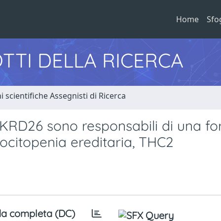
Home
Sfo
TTI DELLA RICERCA
i scientifiche Assegnisti di Ricerca
NKRD26 sono responsabili di una f
citopenia ereditaria, THC2
a completa (DC)