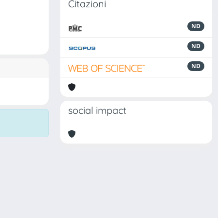
Citazioni
ND
ND
ND
social impact