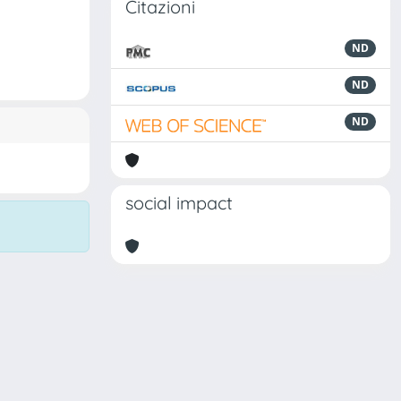
Citazioni
ND
ND
ND
social impact