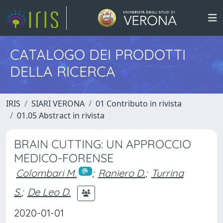
CATALOGO DEI PRODOTTI
DELLA RICERCA
IRIS
SIARI VERONA
01 Contributo in rivista
01.05 Abstract in rivista
BRAIN CUTTING: UN APPROCCIO
MEDICO-FORENSE
Colombari M.
;
Raniero D.
;
Turrina
S.
;
De Leo D.
2020-01-01