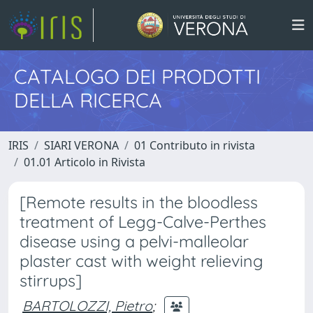
CATALOGO DEI PRODOTTI
DELLA RICERCA
IRIS
SIARI VERONA
01 Contributo in rivista
01.01 Articolo in Rivista
[Remote results in the bloodless
treatment of Legg-Calve-Perthes
disease using a pelvi-malleolar
plaster cast with weight relieving
stirrups]
BARTOLOZZI, Pietro
;