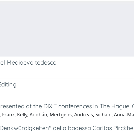
 nel Medioevo tedesco
Editing
 presented at the DiXiT conferences in The Hague
er, Franz; Kelly, Aodhán; Mertgens, Andreas; Sichani, Anna-Mar
"Denkwürdigkeiten" della badessa Caritas Pirckh