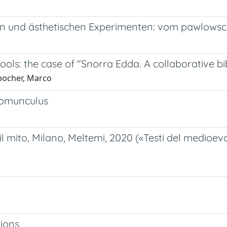
en und ästhetischen Experimenten: vom pawlow
ols: the case of "Snorra Edda. A collaborative b
spocher, Marco
 Homunculus
 il mito, Milano, Meltemi, 2020 («Testi del medioe
tions