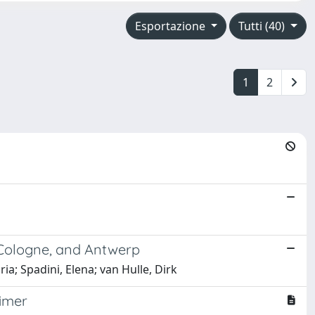
Esportazione
Tutti (40)
1
2
, Cologne, and Antwerp
ia; Spadini, Elena; van Hulle, Dirk
eimer