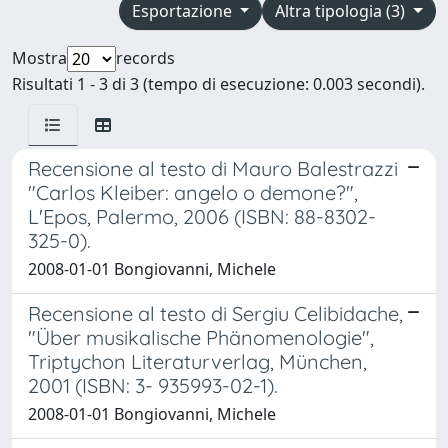
Esportazione
Altra tipologia (3)
Mostra
records
Risultati 1 - 3 di 3 (tempo di esecuzione: 0.003 secondi).
Recensione al testo di Mauro Balestrazzi
"Carlos Kleiber: angelo o demone?",
L'Epos, Palermo, 2006 (ISBN: 88-8302-
325-0).
2008-01-01 Bongiovanni, Michele
Recensione al testo di Sergiu Celibidache,
"Über musikalische Phänomenologie",
Triptychon Literaturverlag, München,
2001 (ISBN: 3- 935993-02-1).
2008-01-01 Bongiovanni, Michele