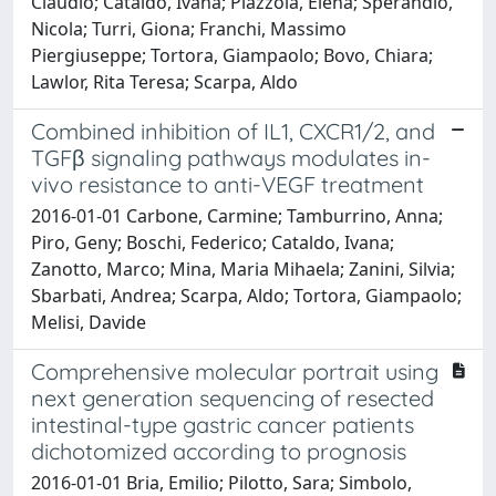
Claudio; Cataldo, Ivana; Piazzola, Elena; Sperandio,
Nicola; Turri, Giona; Franchi, Massimo
Piergiuseppe; Tortora, Giampaolo; Bovo, Chiara;
Lawlor, Rita Teresa; Scarpa, Aldo
Combined inhibition of IL1, CXCR1/2, and
TGFβ signaling pathways modulates in-
vivo resistance to anti-VEGF treatment
2016-01-01 Carbone, Carmine; Tamburrino, Anna;
Piro, Geny; Boschi, Federico; Cataldo, Ivana;
Zanotto, Marco; Mina, Maria Mihaela; Zanini, Silvia;
Sbarbati, Andrea; Scarpa, Aldo; Tortora, Giampaolo;
Melisi, Davide
Comprehensive molecular portrait using
next generation sequencing of resected
intestinal-type gastric cancer patients
dichotomized according to prognosis
2016-01-01 Bria, Emilio; Pilotto, Sara; Simbolo,