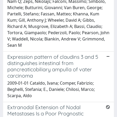
Nam Q; Zeps, Nikolajs; Falconi, Massimo; Simbolo,
Michele; Butturini, Giovanni; Van Buren, George;
Partelli, Stefano; Fassan, Matteo; Khanna, Kum
Kum; Gill, Anthony J; Wheeler, David A; Gibbs,
Richard A; Musgrove, Elizabeth A; Bassi, Claudio;
Tortora, Giampaolo; Pederzoli, Paolo; Pearson, John
V; Waddell, Nicola; Biankin, Andrew V; Grimmond,
Sean M
Expression pattern of claudins 3 and 5
distinguishes intestinal from
pancreaticobiliary ampulla of vater
carcinoma
2009-01-01 Cataldo, Ivana; Comper, Fabrizio;
Beghelli, Stefania; E., Daniele; Chilosi, Marco;
Scarpa, Aldo
Extranodal Extension of Nodal
Metastases Is a Poor Prognostic