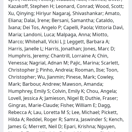
Kazakoff, Stephen H; Leonard, Conrad; Wood, Scott;
Xu, Qinying; Hiriyur Nagaraj, Shivashankar; Amato,
Eliana; Dalai, Irene; Bersani, Samantha; Cataldo,
Ivana; Dei Tos, Angelo P; Capelli, Paola; Vittoria Davì,
Maria; Landoni, Luca; Malpaga, Anna; Miotto,
Marco; Whitehall, Vicki L J; Leggett, Barbara A;
Harris, Janelle L; Harris, Jonathan; Jones, Marc D;
Humphris, Jeremy; Chantrill, Lorraine A; Chin,
Venessa; Nagrial, Adnan M; Pajic, Marina; Scarlett,
Christopher J; Pinho, Andreia; Rooman, Ilse; Toon,
Christopher; Wu, Jianmin; Pinese, Mark; Cowley,
Mark; Barbour, Andrew; Mawson, Amanda;
Humphrey, Emily S; Colvin, Emily K; Chou, Angela;
Lovell, Jessica A; Jamieson, Nigel B; Duthie, Fraser;
Gingras, Marie-Claude; Fisher, William E; Dagg,
Rebecca A; Lau, Loretta M S; Lee, Michael; Pickett,
Hilda A; Reddel, Roger R; Samra, Jaswinder S; Kench,
James G; Merrett, Neil D; Epari, Krishna; Nguyen,