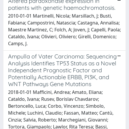
Altered paraoxonase expression in
patients with genetic haemochromatosis.
2010-01-01 Martinelli, Nicola; Marsillach, J; Busti,
Fabiana; Campostrini, Natascia; Castagna, Annalisa;
Maestre Martinez, C; Folch, A; Joven, J; Capelli, Paola;
Cataldo, Ivana; Olivieri, Oliviero; Girelli, Domenico;
Camps, J.
Ampulla of Vater Carcinoma: Sequencing
Analysis Identifies TP53 Status as a Novel
Independent Prognostic Factor and
Potentially Actionable ERBB, PI3K, and
WNT Pathways Gene Mutations
2018-01-01 Mafficini, Andrea; Amato, Eliana;
Cataldo, Ivana; Rusev, Borislav Chavdarov;
Bertoncello, Luca; Corbo, Vincenzo; Simbolo,
Michele; Luchini, Claudio; Fassan, Matteo; Cantù,
Cinzia; Salvia, Roberto; Marchegiani, Giovanni;
Tortora, Giampaolo; Lawlor, Rita Teresa; Bassi,