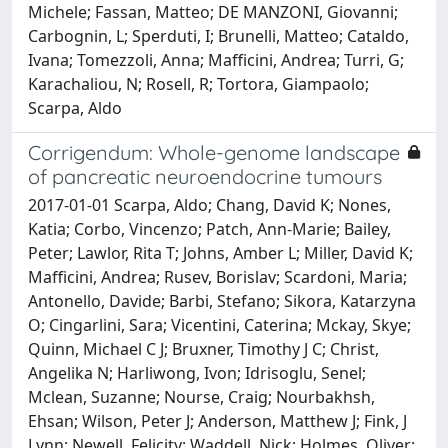
Michele; Fassan, Matteo; DE MANZONI, Giovanni;
Carbognin, L; Sperduti, I; Brunelli, Matteo; Cataldo,
Ivana; Tomezzoli, Anna; Mafficini, Andrea; Turri, G;
Karachaliou, N; Rosell, R; Tortora, Giampaolo;
Scarpa, Aldo
Corrigendum: Whole-genome landscape
of pancreatic neuroendocrine tumours
2017-01-01 Scarpa, Aldo; Chang, David K; Nones,
Katia; Corbo, Vincenzo; Patch, Ann-Marie; Bailey,
Peter; Lawlor, Rita T; Johns, Amber L; Miller, David K;
Mafficini, Andrea; Rusev, Borislav; Scardoni, Maria;
Antonello, Davide; Barbi, Stefano; Sikora, Katarzyna
O; Cingarlini, Sara; Vicentini, Caterina; Mckay, Skye;
Quinn, Michael C J; Bruxner, Timothy J C; Christ,
Angelika N; Harliwong, Ivon; Idrisoglu, Senel;
Mclean, Suzanne; Nourse, Craig; Nourbakhsh,
Ehsan; Wilson, Peter J; Anderson, Matthew J; Fink, J
Lynn; Newell, Felicity; Waddell, Nick; Holmes, Oliver;