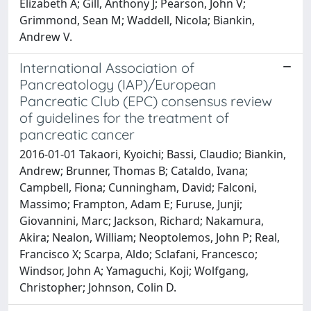
Elizabeth A; Gill, Anthony J; Pearson, John V;
Grimmond, Sean M; Waddell, Nicola; Biankin,
Andrew V.
International Association of
Pancreatology (IAP)/European
Pancreatic Club (EPC) consensus review
of guidelines for the treatment of
pancreatic cancer
2016-01-01 Takaori, Kyoichi; Bassi, Claudio; Biankin,
Andrew; Brunner, Thomas B; Cataldo, Ivana;
Campbell, Fiona; Cunningham, David; Falconi,
Massimo; Frampton, Adam E; Furuse, Junji;
Giovannini, Marc; Jackson, Richard; Nakamura,
Akira; Nealon, William; Neoptolemos, John P; Real,
Francisco X; Scarpa, Aldo; Sclafani, Francesco;
Windsor, John A; Yamaguchi, Koji; Wolfgang,
Christopher; Johnson, Colin D.