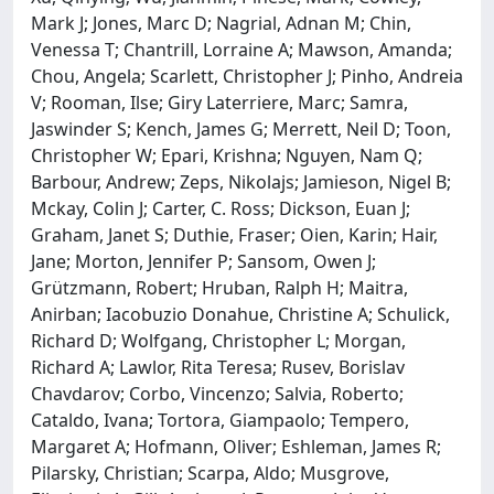
Mark J; Jones, Marc D; Nagrial, Adnan M; Chin,
Venessa T; Chantrill, Lorraine A; Mawson, Amanda;
Chou, Angela; Scarlett, Christopher J; Pinho, Andreia
V; Rooman, Ilse; Giry Laterriere, Marc; Samra,
Jaswinder S; Kench, James G; Merrett, Neil D; Toon,
Christopher W; Epari, Krishna; Nguyen, Nam Q;
Barbour, Andrew; Zeps, Nikolajs; Jamieson, Nigel B;
Mckay, Colin J; Carter, C. Ross; Dickson, Euan J;
Graham, Janet S; Duthie, Fraser; Oien, Karin; Hair,
Jane; Morton, Jennifer P; Sansom, Owen J;
Grützmann, Robert; Hruban, Ralph H; Maitra,
Anirban; Iacobuzio Donahue, Christine A; Schulick,
Richard D; Wolfgang, Christopher L; Morgan,
Richard A; Lawlor, Rita Teresa; Rusev, Borislav
Chavdarov; Corbo, Vincenzo; Salvia, Roberto;
Cataldo, Ivana; Tortora, Giampaolo; Tempero,
Margaret A; Hofmann, Oliver; Eshleman, James R;
Pilarsky, Christian; Scarpa, Aldo; Musgrove,