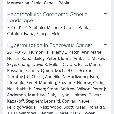
Menestrina, Fabio; Capelli, Paola
Hepatocellular Carcinoma Genetic
Landscape
2016-01-01 Simbolo, Michele; Capelli, Paola;
Cataldo, Ivana; Scarpa, Aldo
Hypermutation In Pancreatic Cancer
2017-01-01 Humphris, Jeremy L; Patch, Ann Marie;
Nones, Katia; Bailey, Peter J; Johns, Amber L; Mckay,
Skye; Chang, David K; Miller, David K; Pajic, Marina;
Kassahn, Karin S; Quinn, Michael C. J; Bruxner,
Timothy J. C; Christ, Angelika N; Harliwong, Ivon;
Idrisoglu, Senel; Manning, Suzanne; Nourse, Craig;
Nourbakhsh, Ehsan; Stone, Andrew; Wilson, Peter J;
Anderson, Matthew; Fink, J. Lynn; Holmes, Oliver;
Kazakoff, Stephen; Leonard, Conrad; Newell,
Felicity; Waddell, Nick; Wood, Scott; Mead, Ronald S;
Xu, Qinying; Wu, Jianmin; Pinese, Mark; Cowley,