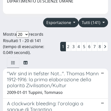
DIPARTIMENTO DI SCIENZE UMANE
Esportazione
Tutti (141)
Mostra
records
Risultati 1 - 20 di 141
(tempo di esecuzione:
1
2
3
4
5
6
7
8
0.049 secondi).
"Wir sind in tiefster Not...". Thomas Mann
1912-1916: la prima elaborazione della
polarità Zivilisation/Kultur
2009-01-01 Tuppini, Tommaso
A clockwork bleeding: l’orologio a
sangue di Tarantino