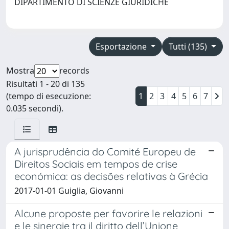
DIPARTIMENTO DI SCIENZE GIURIDICHE
Esportazione
Tutti (135)
Mostra
records
Risultati 1 - 20 di 135
(tempo di esecuzione:
1
2
3
4
5
6
7
0.035 secondi).
A jurisprudência do Comité Europeu de
Direitos Sociais em tempos de crise
económica: as decisões relativas à Grécia
2017-01-01 Guiglia, Giovanni
Alcune proposte per favorire le relazioni
e le sinergie tra il diritto dell’Unione