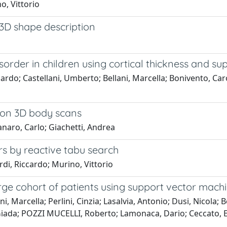
o, Vittorio
 3D shape description
sorder in children using cortical thickness and s
cardo; Castellani, Umberto; Bellani, Marcella; Bonivento, Ca
 on 3D body scans
anaro, Carlo; Giachetti, Andrea
s by reactive tabu search
di, Riccardo; Murino, Vittorio
 large cohort of patients using support vector mac
i, Marcella; Perlini, Cinzia; Lasalvia, Antonio; Dusi, Nicola; 
, Giada; POZZI MUCELLI, Roberto; Lamonaca, Dario; Ceccato, E