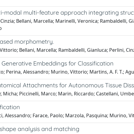
ulti-modal multi-feature approach integrating stru
Cinzia; Bellani, Marcella; Marinelli, Veronica; Rambaldelli, G
o
e-based morphometry.
ttorio; Bellani, Marcella; Rambaldelli, Gianluca; Perlini, Cinz
 Generative Embeddings for Classification
 Perina, Alessandro; Murino, Vittorio; Martins, A. F. T.; Aguia
atomical Attachments for Autonomous Tissue Diss
, Micha; Piccinelli, Marco; Marin, Riccardo; Castellani, Umber
fication
i, Alessandro; Farace, Paolo; Marzola, Pasquina; Murino, Vi
r shape analysis and matching