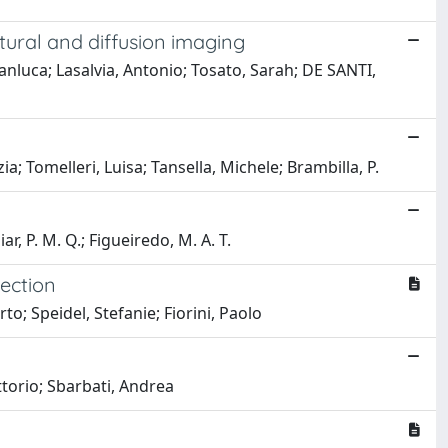
ctural and diffusion imaging
ianluca; Lasalvia, Antonio; Tosato, Sarah; DE SANTI,
ia; Tomelleri, Luisa; Tansella, Michele; Brambilla, P.
r, P. M. Q.; Figueiredo, M. A. T.
ection
to; Speidel, Stefanie; Fiorini, Paolo
ttorio; Sbarbati, Andrea