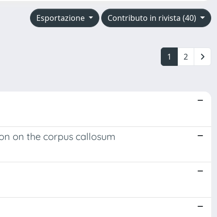
Esportazione
Contributo in rivista (40)
1
2
ion on the corpus callosum