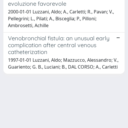
evoluzione favorevole
2000-01-01 Luzzani, Aldo; A., Carletti; R., Pavan; V.,
Pellegrini; L., Pilati; A., Bisceglia; P., Pilloni;
Ambrosetti, Achille
Venobronchial fistula: an unusual early
complication after central venous
catheterization
1997-01-01 Luzzani, Aldo; Mazzucco, Alessandro; V.,
Guariento; G. B., Luciani; B., DAL CORSO; A., Carletti
Powered by
IRIS
-
about IRIS
-
Utilizzo dei cookie
-
Privacy
Copyright © 2026