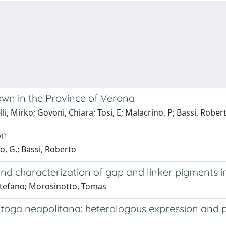
grown in the Province of Verona
li, Mirko; Govoni, Chiara; Tosi, E; Malacrino, P; Bassi, Rober
on
, G.; Bassi, Roberto
d characterization of gap and linker pigments in
, Stefano; Morosinotto, Tomas
ga neapolitana: heterologous expression and per