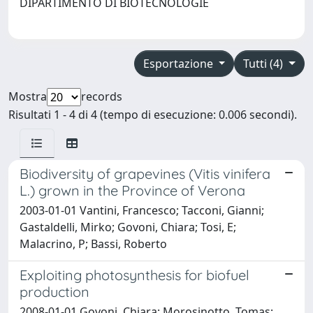
DIPARTIMENTO DI BIOTECNOLOGIE
Esportazione
Tutti (4)
Mostra
records
Risultati 1 - 4 di 4 (tempo di esecuzione: 0.006 secondi).
Biodiversity of grapevines (Vitis vinifera
L.) grown in the Province of Verona
2003-01-01 Vantini, Francesco; Tacconi, Gianni;
Gastaldelli, Mirko; Govoni, Chiara; Tosi, E;
Malacrino, P; Bassi, Roberto
Exploiting photosynthesis for biofuel
production
2008-01-01 Govoni, Chiara; Morosinotto, Tomas;