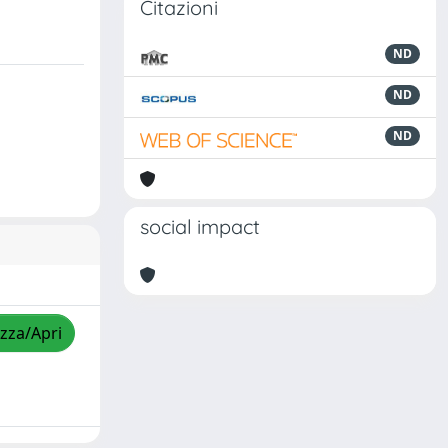
Citazioni
ND
ND
ND
social impact
izza/Apri