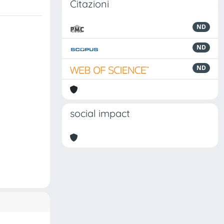
Citazioni
ND
ND
ND
social impact