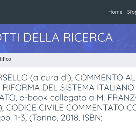
Home
Sfo
TTI DELLA RICERCA
ifico
 TORSELLO (a cura di), COMMENTO A
DI RIFORMA DEL SISTEMA ITALIANO 
O, e-book collegato a M. FRANZO
di), CODICE CIVILE COMMENTATO C
1-3, (Torino, 2018, ISBN: