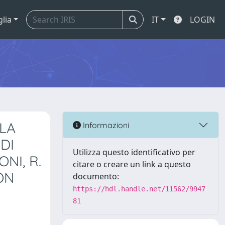
glia
IT
LOGIN
LLA
Informazioni
DI
Utilizza questo identificativo per
NI, R.
citare o creare un link a questo
ON
documento:
https://hdl.handle.net/11562/9947
81