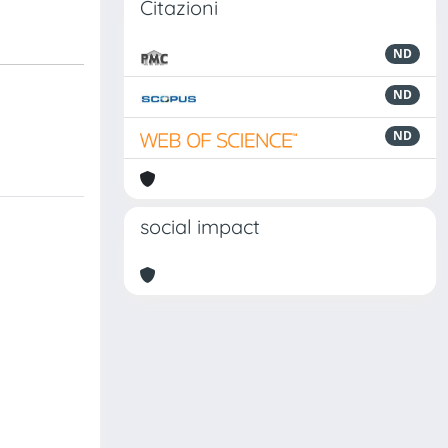
Citazioni
ND
ND
ND
social impact