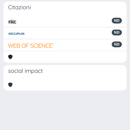
Citazioni
ND
ND
ND
social impact