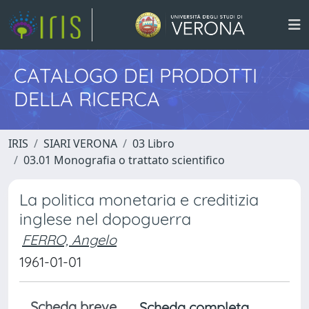
CATALOGO DEI PRODOTTI
DELLA RICERCA
IRIS
SIARI VERONA
03 Libro
03.01 Monografia o trattato scientifico
La politica monetaria e creditizia
inglese nel dopoguerra
FERRO, Angelo
1961-01-01
Scheda breve
Scheda completa