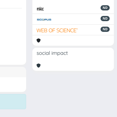
ND
ND
ND
social impact