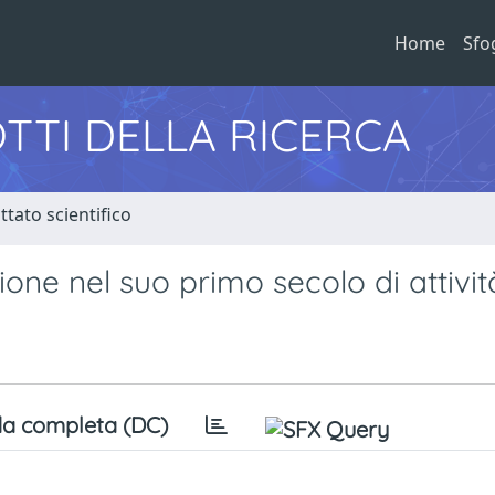
Home
Sfo
TTI DELLA RICERCA
tato scientifico
ione nel suo primo secolo di attivit
a completa (DC)