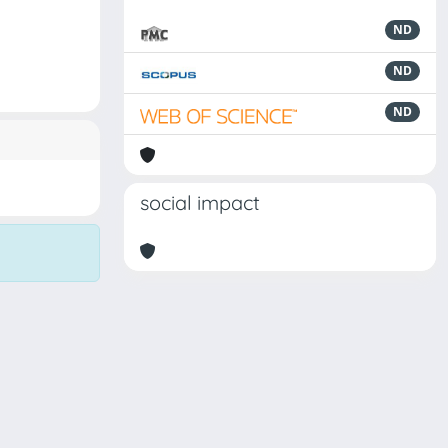
ND
ND
ND
social impact