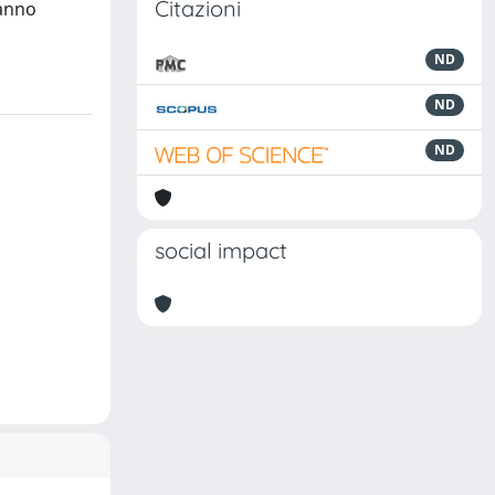
Citazioni
hanno
ND
ND
ND
social impact