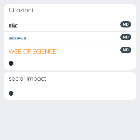
Citazioni
ND
ND
ND
social impact