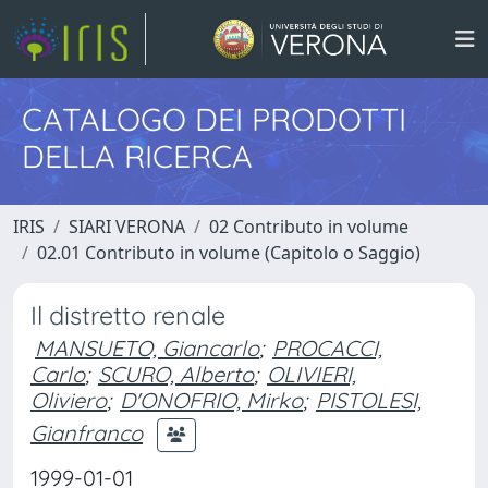
CATALOGO DEI PRODOTTI
DELLA RICERCA
IRIS
SIARI VERONA
02 Contributo in volume
02.01 Contributo in volume (Capitolo o Saggio)
Il distretto renale
MANSUETO, Giancarlo
;
PROCACCI,
Carlo
;
SCURO, Alberto
;
OLIVIERI,
Oliviero
;
D'ONOFRIO, Mirko
;
PISTOLESI,
Gianfranco
1999-01-01