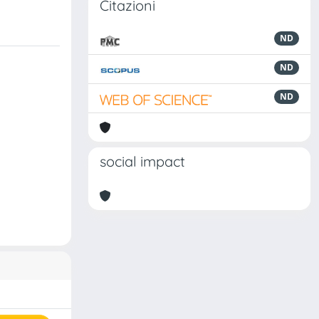
Citazioni
ND
ND
ND
social impact