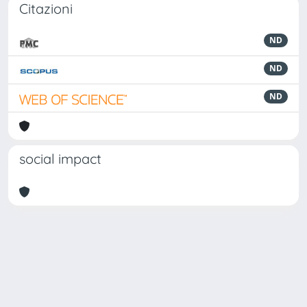
Citazioni
ND
ND
ND
social impact
Powered by
IRIS
-
about IRIS
-