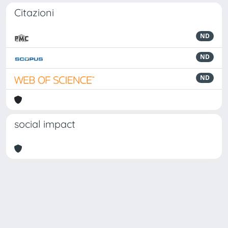
Citazioni
ND
ND
ND
social impact