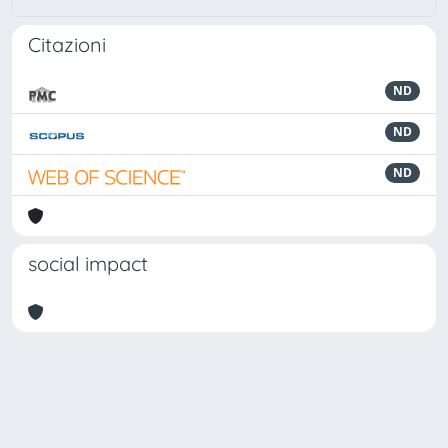
Citazioni
ND
ND
ND
social impact