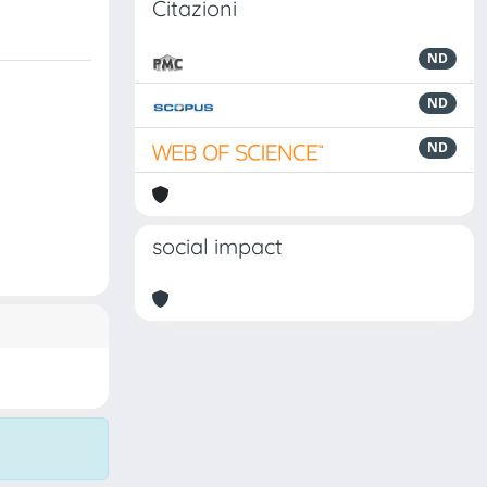
Citazioni
ND
ND
ND
social impact