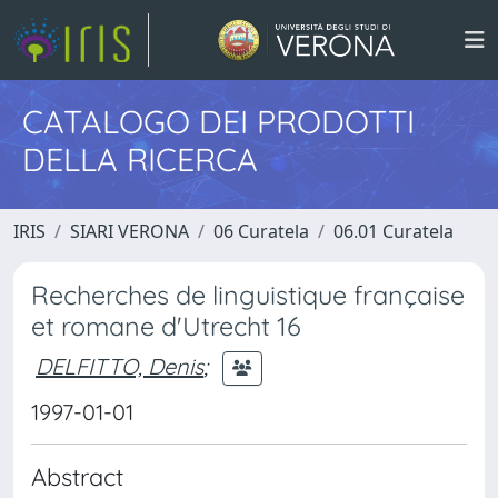
CATALOGO DEI PRODOTTI
DELLA RICERCA
IRIS
SIARI VERONA
06 Curatela
06.01 Curatela
Recherches de linguistique française
et romane d'Utrecht 16
DELFITTO, Denis
;
1997-01-01
Abstract