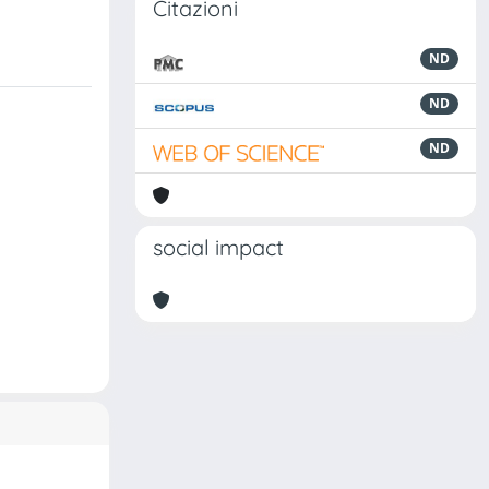
Citazioni
ND
ND
ND
social impact