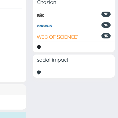
Citazioni
ND
ND
ND
social impact